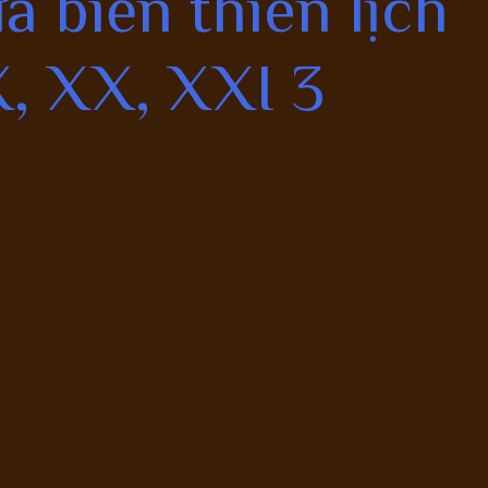
a biến thiên lịch
X, XX, XXI 3