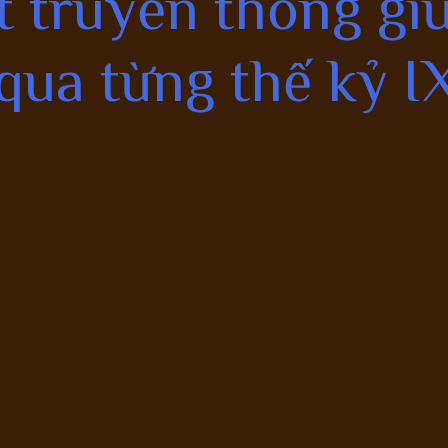
t truyền thống giữ
qua từng thế kỷ I