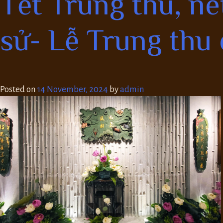
Tết Trung thu, né
sử- Lễ Trung thu 
Posted on
14 November, 2024
by
admin