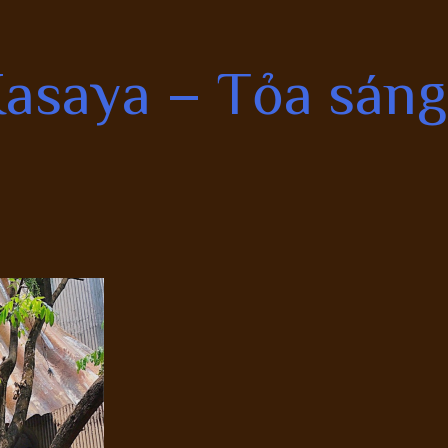
saya – Tỏa sáng 
p